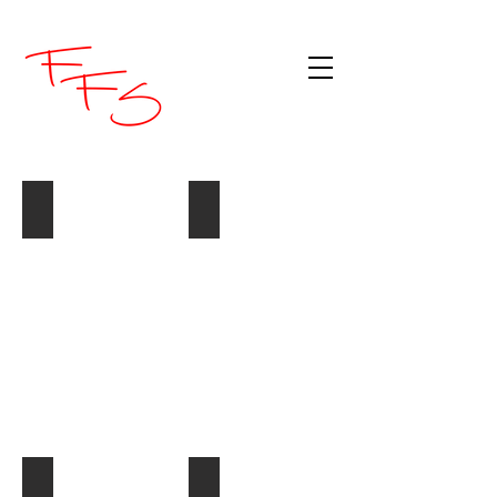
Caramel
Cherry
700ml
700ml
Coconut
Hazelnut